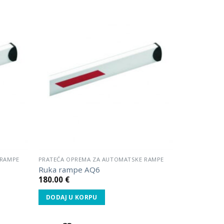
Dodaj
Dodaj
u listu
u listu
želja.
želja.
 RAMPE
PRATEĆA OPREMA ZA AUTOMATSKE RAMPE
Ruka rampe AQ6
180.00
€
DODAJ U KORPU