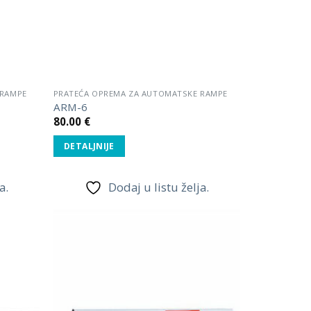
 RAMPE
PRATEĆA OPREMA ZA AUTOMATSKE RAMPE
ARM-6
80.00
€
DETALJNIJE
a.
Dodaj u listu želja.
Dodaj
Dodaj
u listu
u listu
želja.
želja.