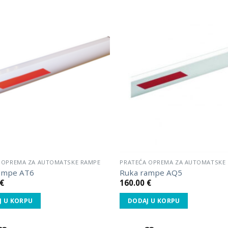
Dodaj
u listu
želja.
 OPREMA ZA AUTOMATSKE RAMPE
PRATEĆA OPREMA ZA AUTOMATSKE
ampe AT6
Ruka rampe AQ5
€
160.00
€
J U KORPU
DODAJ U KORPU