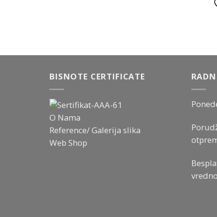
BISNOTE CERTIFICATE
RADN
Ponede
O Nama
Porudž
Reference/ Galerija slika
otprem
Web Shop
Bespla
vredno