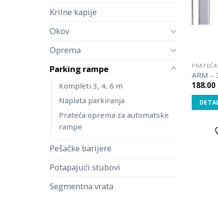
Krilne kapije
Okov
Oprema
PRATEĆA
Parking rampe
ARM – 
188.00
Kompleti 3, 4, 6 m
Naplata parkiranja
DETAL
Prateća oprema za automatske
rampe
Pešačke barijere
Potapajući stubovi
Segmentna vrata