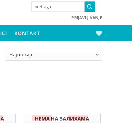
PRIJAVLJIVANJE
ICI
KONTAKT
Dodaj
Dodaj
u listu
u listu
želja.
želja.
МА
НЕМА НА ЗАЛИХАМА