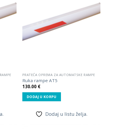
Dodaj
Dodaj
u listu
u listu
želja.
želja.
 RAMPE
PRATEĆA OPREMA ZA AUTOMATSKE RAMPE
Ruka rampe AT5
130.00
€
DODAJ U KORPU
a.
Dodaj u listu želja.