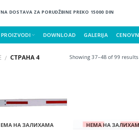
NA DOSTAVA ZA PORUDŽBINE PREKO 15000 DIN
PROIZVODI
DOWNLOAD
GALERIJA
CENOVN
E
СТРАНА 4
Showing 37–48 of 99 results
/
Dodaj
u listu
želja.
НЕМА НА ЗАЛИХАМА
НЕМА НА ЗАЛИХА