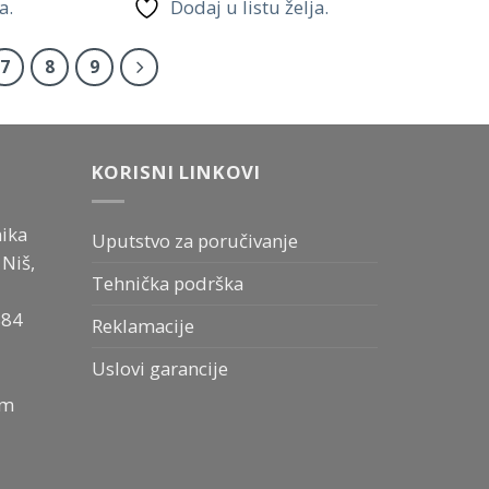
a.
Dodaj u listu želja.
7
8
9
KORISNI LINKOVI
ika
Uputstvo za poručivanje
Niš,
Tehnička podrška
884
Reklamacije
Uslovi garancije
om