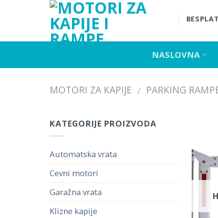
Skip
to
BESPLAT
content
NASLOVNA
MOTORI ZA KAPIJE
PARKING RAMP
/
KATEGORIJE PROIZVODA
Automatska vrata
Cevni motori
Garažna vrata
Klizne kapije