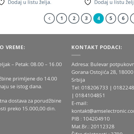
Dodaj u listu želja.
Dodaj u listu želj
1
2
3
4
5
6
O VREME:
KONTAKT PODACI:
ljak – Petak: 08.00 – 16.00
Adresa: Bulevar potpukovn
Gorana Ostojića 28, 18000 
bine primljene do 14.00
Srbija
aju se istog dana.
Tel:
018206733
|
018224
|
0184104851
tna dostava za porudžbine
E-mail:
sti preko 15.000,00 din.
kontakt@amselectronic.c
PIB : 104204910
Mat.Br.: 20112328