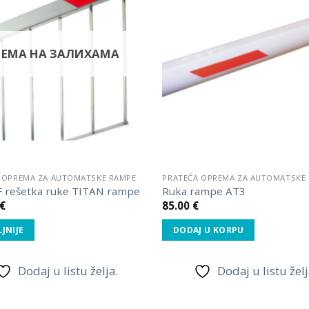
Dodaj
u listu
želja.
НЕМА НА ЗАЛИХАМА
 OPREMA ZA AUTOMATSKE RAMPE
PRATEĆA OPREMA ZA AUTOMATSKE
 rešetka ruke TITAN rampe
Ruka rampe AT3
€
85.00
€
JNIJE
DODAJ U KORPU
Dodaj u listu želja.
Dodaj u listu želj