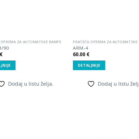
 OPREMA ZA AUTOMATSKE RAMPE
PRATEĆA OPREMA ZA AUTOMATSKE
3/90
ARM-4
€
60.00
€
JNIJE
DETALJNIJE
Dodaj u listu želja.
Dodaj u listu želj
Dodaj
u listu
želja.