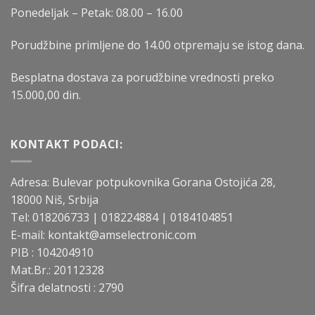
Ponedeljak – Petak: 08.00 – 16.00
Porudžbine primljene do 14.00 otpremaju se istog dana.
Besplatna dostava za porudžbine vrednosti preko
15.000,00 din.
KONTAKT PODACI:
Adresa: Bulevar potpukovnika Gorana Ostojića 28,
18000 Niš, Srbija
Tel:
018206733
|
018224884 |
0184104851
E-mail:
kontakt@amselectronic.com
PIB : 104204910
Mat.Br.: 20112328
Šifra delatnosti : 2790