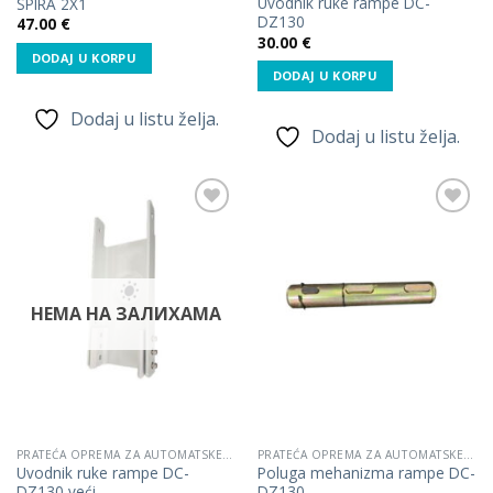
Uvodnik ruke rampe DC-
SPIRA 2X1
DZ130
47.00
€
30.00
€
DODAJ U KORPU
DODAJ U KORPU
Dodaj u listu želja.
Dodaj u listu želja.
Dodaj
Dodaj
u listu
u listu
želja.
želja.
НЕМА НА ЗАЛИХАМА
PRATEĆA OPREMA ZA AUTOMATSKE RAMPE
PRATEĆA OPREMA ZA AUTOMATSKE RAMPE
Uvodnik ruke rampe DC-
Poluga mehanizma rampe DC-
DZ130 veći
DZ130