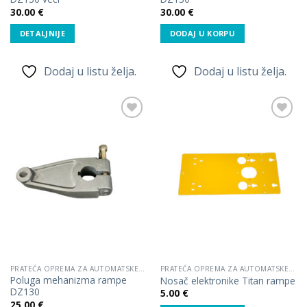
30.00
€
30.00
€
DETALJNIJE
DODAJ U KORPU
Dodaj u listu želja.
Dodaj u listu želja.
Dodaj
Dodaj
u listu
u listu
želja.
želja.
PRATEĆA OPREMA ZA AUTOMATSKE RAMPE
PRATEĆA OPREMA ZA AUTOMATSKE RAMPE
Poluga mehanizma rampe
Nosač elektronike Titan rampe
DZ130
5.00
€
25.00
€