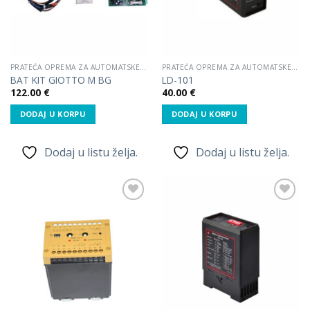
PRATEĆA OPREMA ZA AUTOMATSKE RAMPE
PRATEĆA OPREMA ZA AUTOMATSKE RAMPE
BAT KIT GIOTTO M BG
LD-101
122.00
€
40.00
€
DODAJ U KORPU
DODAJ U KORPU
Dodaj u listu želja.
Dodaj u listu želja.
Dodaj
Dodaj
u listu
u listu
želja.
želja.