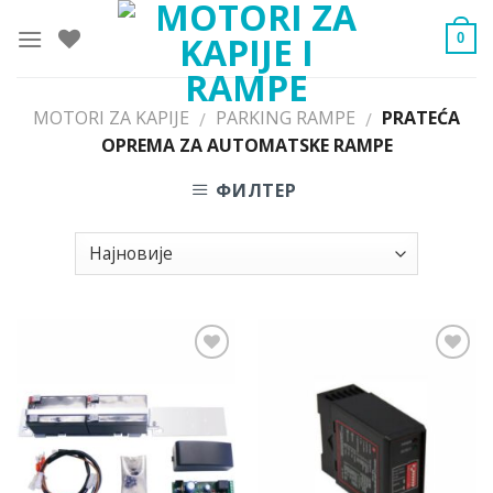
Skip
to
0
content
MOTORI ZA KAPIJE
PARKING RAMPE
PRATEĆA
/
/
OPREMA ZA AUTOMATSKE RAMPE
ФИЛТЕР
Dodaj
Dodaj
u listu
u listu
želja.
želja.