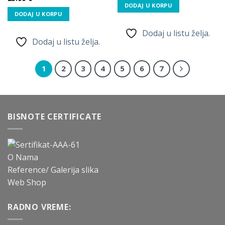
DODAJ U KORPU
DODAJ U KORPU
Dodaj u listu želja.
Dodaj u listu želja.
1
2
3
4
5
6
7
BISNOTE CERTIFICATE
O Nama
Reference/ Galerija slika
Web Shop
RADNO VREME: