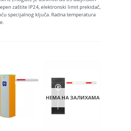
pen zaštite IP24, elektronski limit prekidač,
ću specijalnog ključa. Radna temperatura
e.
НЕМА НА ЗАЛИХАМА