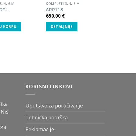
, 4, 6 M
KOMPLETI 3, 4, 6 M
DC4
APR118
650.00
€
U KORPU
DETALJNIJE
KORISNI LINKOVI
ika
Uputstvo za poručivanje
Niš,
Tehnička podrška
884
Reklamacije