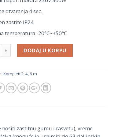
i napon motora 230V 300W
e otvaranja 4 sec.
en zastite IP24
a temperatura -20°C~+50°C
DODAJ U KORPU
a:
Kompleti 3, 4, 6 m
ositi zastitnu gumu i rasvetu), vreme
33MHz (moguće je usnimiti do 63 daljinskih