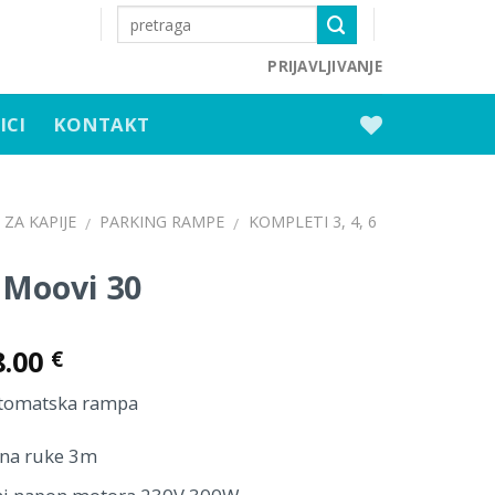
PRIJAVLJIVANJE
ICI
KONTAKT
ZA KAPIJE
PARKING RAMPE
KOMPLETI 3, 4, 6
/
/
 Moovi 30
8.00
€
tomatska rampa
na ruke 3m