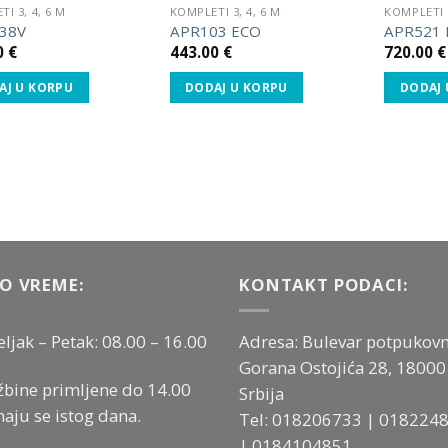
I 3, 4, 6 M
KOMPLETI 3, 4, 6 M
KOMPLETI 3
38V
APR103 ECO
APR521 
0
€
443.00
€
720.00
€
AJ U KORPU
DODAJ U KORPU
DODAJ 
O VREME:
KONTAKT PODACI:
ljak – Petak: 08.00 – 16.00
Adresa: Bulevar potpukovn
Gorana Ostojića 28, 18000 
bine primljene do 14.00
Srbija
aju se istog dana.
Tel:
018206733
|
018224
|
0184104851