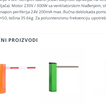
ljača). Motor 230V / 300W sa ventilatorskim hlađenjem, ste
 napon periferija 24V 200mA max..Ručna deblokada pomo
 +50, težina 35.6kg. Za poluintenzivnu frekvenciju upotreb
ČNI PROIZVODI