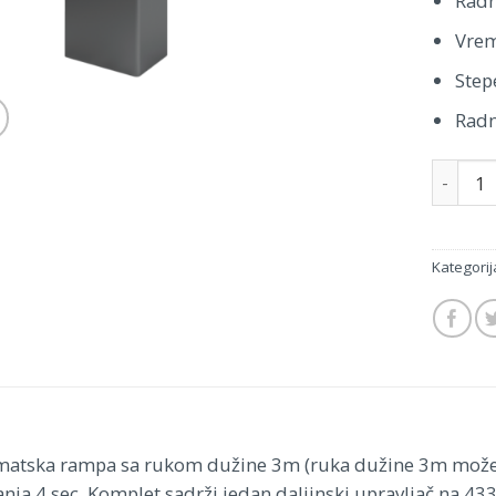
Radn
Vrem
Step
Radn
Količina
Kategorij
atska rampa sa rukom dužine 3m (ruka dužine 3m može n
anja 4 sec. Komplet sadrži jedan daljinski upravljač na 4