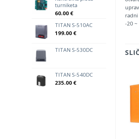
turniketa
uprav
60.00
€
radni
-20 ~
TITAN S-510AC
199.00
€
TITAN S-530DC
SLI
TITAN S-540DC
235.00
€