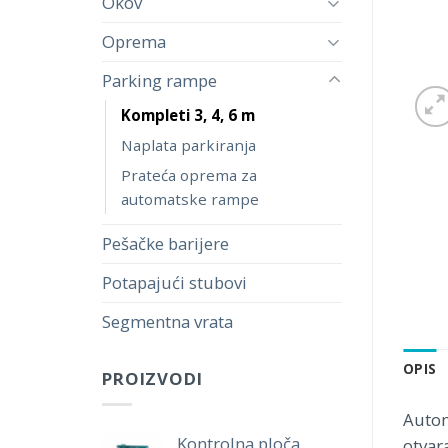
Okov
Oprema
Parking rampe
Kompleti 3, 4, 6 m
Naplata parkiranja
Prateća oprema za
automatske rampe
Pešačke barijere
Potapajući stubovi
Segmentna vrata
OPIS
PROIZVODI
Autom
Kontrolna ploča
otvar