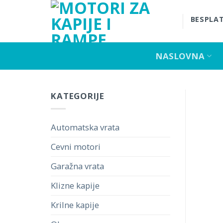
Skip
to
BESPLAT
content
NASLOVNA
KATEGORIJE
Automatska vrata
Cevni motori
Garažna vrata
Klizne kapije
Krilne kapije