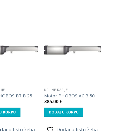
Dodaj
Dodaj
u listu
u listu
želja.
želja.
IJE
KRILNE KAPIJE
HOBOS BT B 25
Motor PHOBOS AC B 50
385.00
€
U KORPU
DODAJ U KORPU
daj u listu želja.
Dodaj u listu želja.