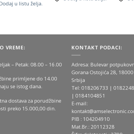
Dodaj u listu želja.
O VREME:
KONTAKT PODACI:
ljak – Petak: 08.00 – 16.00
Adresa: Bulevar potpukovn
Gorana Ostojića 28, 18000 
bine primljene do 14.00
Srbija
aju se istog dana.
Tel:
018206733
|
018224
|
0184104851
tna dostava za porudžbine
E-mail:
sti preko 15.000,00 din.
kontakt@amselectronic.c
PIB : 104204910
Mat.Br.: 20112328