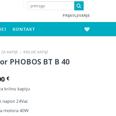
PRIJAVLJIVANJE
ICI
KONTAKT
ZA KAPIJE
KRILNE KAPIJE
/
or PHOBOS BT B 40
00
€
a krilnu kapiju
i napon 24Vac
ga motora 40W