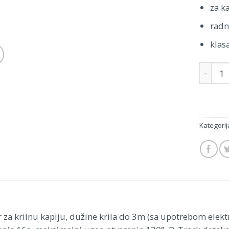
za k
radn
klas
Količina
Kategorij
 za krilnu kapiju, dužine krila do 3m (sa upotrebom elekt