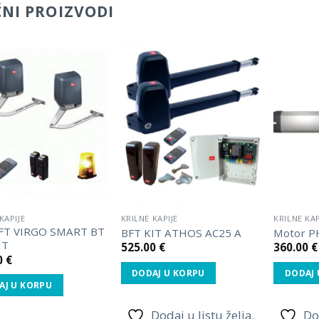
ČNI PROIZVODI
Dodaj
Dodaj
u listu
u listu
želja.
želja.
KAPIJE
KRILNE KAPIJE
KRILNE KAP
FT VIRGO SMART BT
BFT KIT ATHOS AC25 A
Motor P
IT
525.00
€
360.00
€
0
€
DODAJ U KORPU
DODAJ 
AJ U KORPU
Dodaj u listu želja.
Do