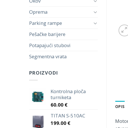
Okov
Oprema
Parking rampe
Pešačke barijere
Potapajući stubovi
Segmentna vrata
PROIZVODI
Kontrolna ploča
turniketa
60.00
€
OPIS
TITAN S-510AC
Motor
199.00
€