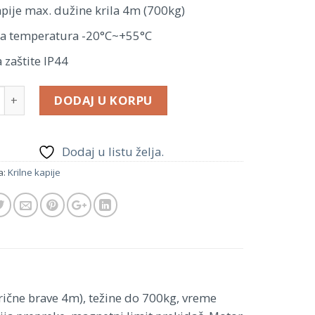
apije max. dužine krila 4m (700kg)
a temperatura -20°C~+55°C
a zaštite IP44
DODAJ U KORPU
Dodaj u listu želja.
a:
Krilne kapije
rične brave 4m), težine do 700kg, vreme