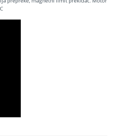
ija prepreke, magnetni limit prekidač. Motor
°C