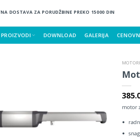
NA DOSTAVA ZA PORUDŽBINE PREKO 15000 DIN
PROIZVODI
DOWNLOAD
GALERIJA
CENOVN
MOTORI 
Mot
Dodaj
385.
u
listu
motor z
želja.
radn
sna