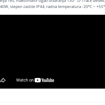
anja 16s, maksimalni ugao otvaranja 130°. D-Track detekc
 40W, stepen zastite IP44, radna temperatura -20°C ~ +55