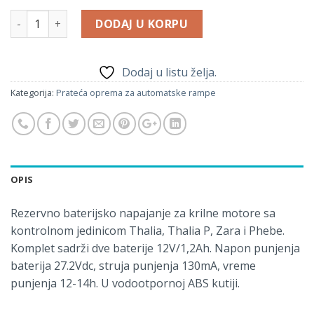
Količina
DODAJ U KORPU
Dodaj u listu želja.
Kategorija:
Prateća oprema za automatske rampe
OPIS
Rezervno baterijsko napajanje za krilne motore sa
kontrolnom jedinicom Thalia, Thalia P, Zara i Phebe.
Komplet sadrži dve baterije 12V/1,2Ah. Napon punjenja
baterija 27.2Vdc, struja punjenja 130mA, vreme
punjenja 12-14h. U vodootpornoj ABS kutiji.