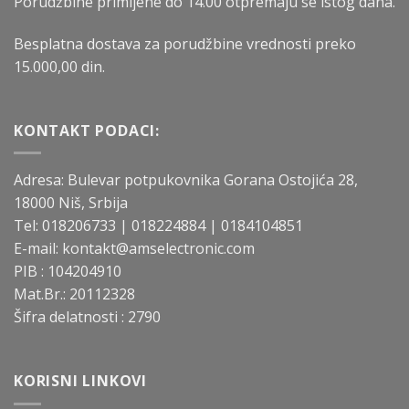
Porudžbine primljene do 14.00 otpremaju se istog dana.
Besplatna dostava za porudžbine vrednosti preko
15.000,00 din.
KONTAKT PODACI:
Adresa: Bulevar potpukovnika Gorana Ostojića 28,
18000 Niš, Srbija
Tel:
018206733
|
018224884 |
0184104851
E-mail:
kontakt@amselectronic.com
PIB : 104204910
Mat.Br.: 20112328
Šifra delatnosti : 2790
KORISNI LINKOVI