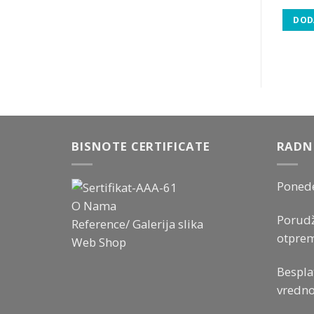
DETALJNIJE
ODAJ U KORPU
DOD
BISNOTE CERTIFICATE
RADN
Ponede
O Nama
Porudž
Reference/ Galerija slika
otprem
Web Shop
Bespla
vredno