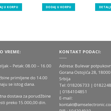
AJ U KORPU
DODAJ U KORPU
DETALJ
O VREME:
KONTAKT PODACI:
ljak – Petak: 08.00 – 16.00
Adresa: Bulevar potpukovn
Gorana Ostojića 28, 18000 
bine primljene do 14.00
Srbija
aju se istog dana.
Tel:
018206733
|
018224
|
0184104851
tna dostava za porudžbine
E-mail:
sti preko 15.000,00 din.
kontakt@amselectronic.c
PIB : 104204910