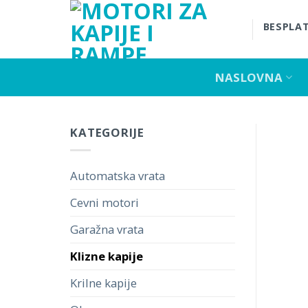
Skip
to
BESPLAT
content
NASLOVNA
KATEGORIJE
Automatska vrata
Cevni motori
Garažna vrata
Klizne kapije
Krilne kapije