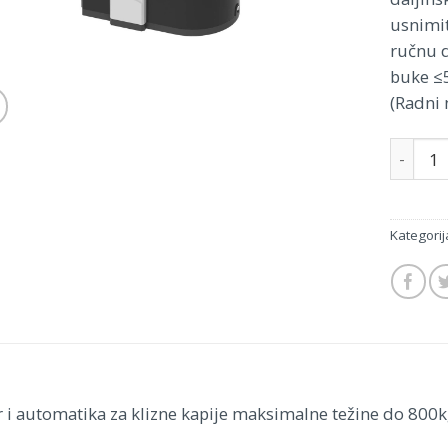
usnimit
ručnu 
buke ≤
(Radni 
Količina
Kategorij
 i automatika za klizne kapije maksimalne težine do 800