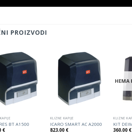
ČNI PROIZVODI
НЕМА 
KAPIJE
KLIZNE KAPIJE
KLIZNE KAP
RES BT A1500
ICARO SMART AC A2000
KIT DEI
0
€
823.00
€
360.00
€