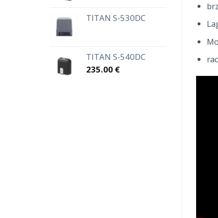
br
TITAN S-530DC
La
Mo
TITAN S-540DC
ra
235.00
€