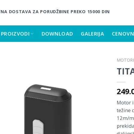
NA DOSTAVA ZA PORUDŽBINE PREKO 15000 DIN
PROIZVODI
DOWNLOAD
GALERIJA
CENOVN
MOTORI 
TIT
249.
Motor i
težine 
12m/min
prekida
daljins