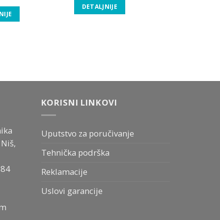
DETALJNIJE
NIJE
KORISNI LINKOVI
ika
Uputstvo za poručivanje
Niš,
Tehnička podrška
884
Reklamacije
Uslovi garancije
om