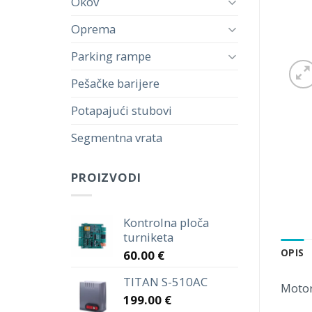
Okov
Oprema
Parking rampe
Pešačke barijere
Potapajući stubovi
Segmentna vrata
PROIZVODI
Kontrolna ploča
turniketa
OPIS
60.00
€
TITAN S-510AC
Motor
199.00
€