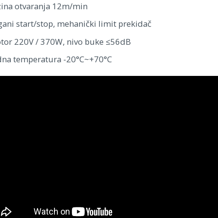
zina otvaranja 12m/min
gani start/stop, mehanički limit prekidač
tor 220V / 370W, nivo buke ≤56dB
dna temperatura -20°C~+70°C