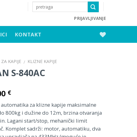
PRIJAVLJIVANJE
ICI
KONTAKT
ZA KAPIJE
KLIZNE KAPIJE
/
AN S-840AC
00
€
 automatika za klizne kapije maksimalne
do 800kg i dužine do 12m, brzina otvaranja
. Lagani start/stop, mehanički limit
č. Komplet sadrži: motor, automatiku, dva
ka upravljača na 433MHz (moguće je