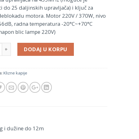
i do 25 daljinskih upravljača) i ključ za
deblokadu motora. Motor 220V / 370W, nivo
56dB, radna temperatura -20°C~+70°C
napon blic lampe 220V)
DODAJ U KORPU
a:
Klizne kapije
kg i dužine do 12m